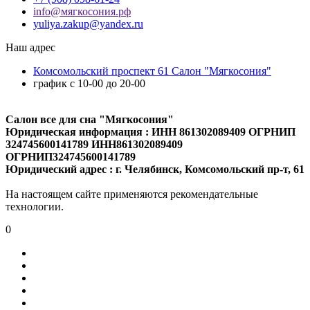
info@мягкосония.рф
yuliya.zakup@yandex.ru
Наш адрес
Комсомольский проспект 61 Cалон "Мягкосония"
график с 10-00 до 20-00
Салон все для сна "Мягкосония"
Юридическая информация : ИНН 861302089409 ОГРНИП
324745600141789 ИНН861302089409
ОГРНИП324745600141789
Юридический адрес : г. Челябинск, Комсомольский пр-т, 61
На настоящем сайте применяются рекомендательные
технологии.
0