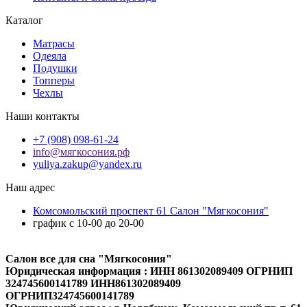
Каталог
Матрасы
Одеяла
Подушки
Топперы
Чехлы
Наши контакты
+7 (908) 098-61-24
info@мягкосония.рф
yuliya.zakup@yandex.ru
Наш адрес
Комсомольский проспект 61 Cалон "Мягкосония"
график с 10-00 до 20-00
Салон все для сна "Мягкосония"
Юридическая информация : ИНН 861302089409 ОГРНИП
324745600141789 ИНН861302089409
ОГРНИП324745600141789