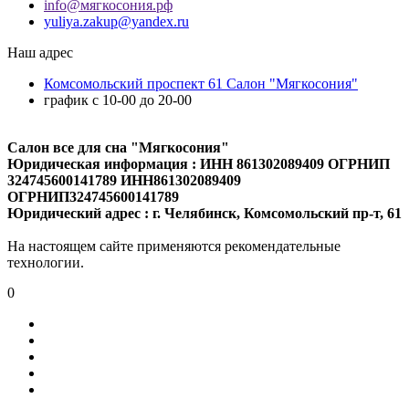
info@мягкосония.рф
yuliya.zakup@yandex.ru
Наш адрес
Комсомольский проспект 61 Cалон "Мягкосония"
график с 10-00 до 20-00
Салон все для сна "Мягкосония"
Юридическая информация : ИНН 861302089409 ОГРНИП
324745600141789 ИНН861302089409
ОГРНИП324745600141789
Юридический адрес : г. Челябинск, Комсомольский пр-т, 61
На настоящем сайте применяются рекомендательные
технологии.
0