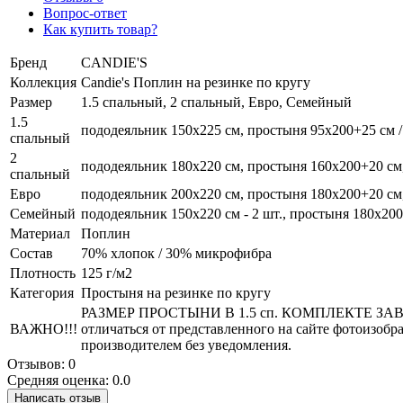
Вопрос-ответ
Как купить товар?
Бренд
CANDIE'S
Коллекция
Candie's Поплин на резинке по кругу
Размер
1.5 спальный, 2 спальный, Евро, Семейный
1.5
пододеяльник 150х225 см, простыня 95х200+25 см / 
спальный
2
пододеяльник 180х220 см, простыня 160х200+20 см,
спальный
Евро
пододеяльник 200х220 см, простыня 180х200+20 см, 
Семейный
пододеяльник 150х220 см - 2 шт., простыня 180х200+
Материал
Поплин
Состав
70% хлопок / 30% микрофибра
Плотность
125 г/м2
Категория
Простыня на резинке по кругу
РАЗМЕР ПРОСТЫНИ В 1.5 сп. КОМПЛЕКТЕ ЗАВИСИ
ВАЖНО!!!
отличаться от представленного на сайте фотоизоб
производителем без уведомления.
Отзывов: 0
Средняя оценка: 0.0
Написать отзыв