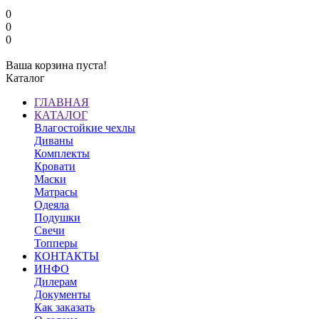
0
0
0
Ваша корзина пуста!
Каталог
ГЛАВНАЯ
КАТАЛОГ
Влагостойкие чехлы
Диваны
Комплекты
Кровати
Маски
Матрасы
Одеяла
Подушки
Свечи
Топперы
КОНТАКТЫ
ИНФО
Дилерам
Документы
Как заказать