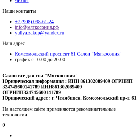
Чехлы
Наши контакты
+7 (908) 098-61-24
info@мягкосония.рф
yuliya.zakup@yandex.ru
Наш адрес
Комсомольский проспект 61 Cалон "Мягкосония"
график с 10-00 до 20-00
Салон все для сна "Мягкосония"
Юридическая информация : ИНН 861302089409 ОГРНИП
324745600141789 ИНН861302089409
ОГРНИП324745600141789
Юридический адрес : г. Челябинск, Комсомольский пр-т, 61
На настоящем сайте применяются рекомендательные
технологии.
0