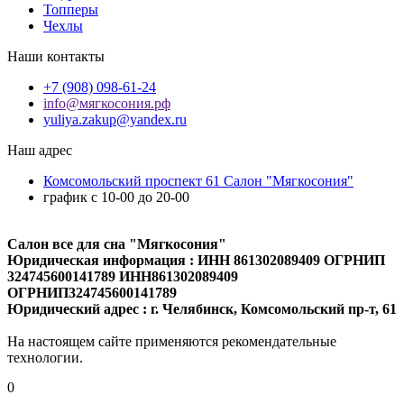
Топперы
Чехлы
Наши контакты
+7 (908) 098-61-24
info@мягкосония.рф
yuliya.zakup@yandex.ru
Наш адрес
Комсомольский проспект 61 Cалон "Мягкосония"
график с 10-00 до 20-00
Салон все для сна "Мягкосония"
Юридическая информация : ИНН 861302089409 ОГРНИП
324745600141789 ИНН861302089409
ОГРНИП324745600141789
Юридический адрес : г. Челябинск, Комсомольский пр-т, 61
На настоящем сайте применяются рекомендательные
технологии.
0