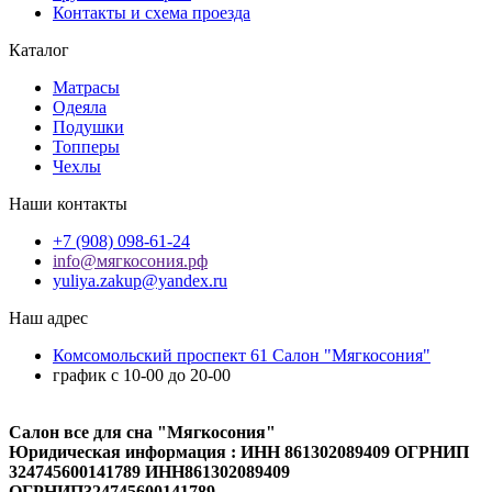
Контакты и схема проезда
Каталог
Матрасы
Одеяла
Подушки
Топперы
Чехлы
Наши контакты
+7 (908) 098-61-24
info@мягкосония.рф
yuliya.zakup@yandex.ru
Наш адрес
Комсомольский проспект 61 Cалон "Мягкосония"
график с 10-00 до 20-00
Салон все для сна "Мягкосония"
Юридическая информация : ИНН 861302089409 ОГРНИП
324745600141789 ИНН861302089409
ОГРНИП324745600141789