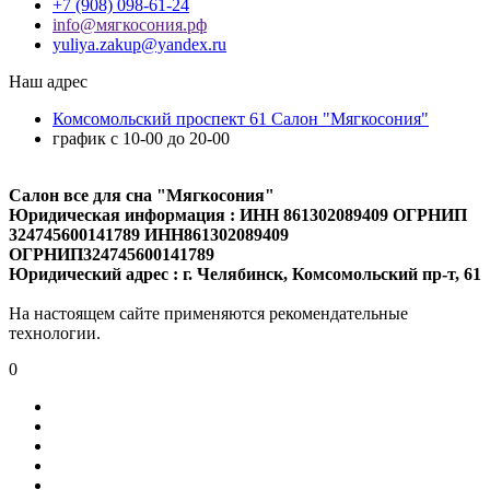
+7 (908) 098-61-24
info@мягкосония.рф
yuliya.zakup@yandex.ru
Наш адрес
Комсомольский проспект 61 Cалон "Мягкосония"
график с 10-00 до 20-00
Салон все для сна "Мягкосония"
Юридическая информация : ИНН 861302089409 ОГРНИП
324745600141789 ИНН861302089409
ОГРНИП324745600141789
Юридический адрес : г. Челябинск, Комсомольский пр-т, 61
На настоящем сайте применяются рекомендательные
технологии.
0