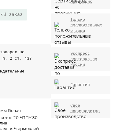
продукцию
рый заказ
Только
положительные
отзывы
клиентов
товарах не
Экспресс
 п. 2 ст. 437
доставка по
России
ндательные
Гарантия
Свое
мм Белая
производство
котон 20 +ППУ 30
лна
ольная+термоклей