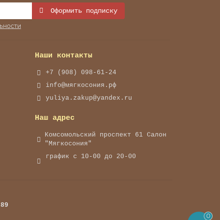
Оформить подписку
ьности
Наши контакты
+7 (908) 098-61-24
info@мягкосония.рф
yuliya.zakup@yandex.ru
Наш адрес
Комсомольский проспект 61 Cалон
"Мягкосония"
график с 10-00 до 20-00
789
0