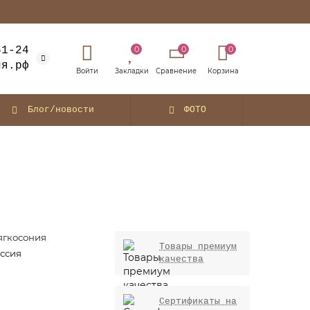
0
0
0
61-24
ия.рф
Блог/новости
ФОТО
гкосония
Товары премиум
ссия
качества
Сертификаты на