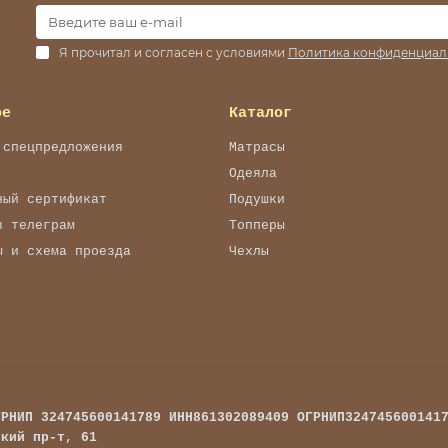
Я прочитал и согласен с условиями
Политика конфиденциал
ое
Каталог
 спецпредложения
Матрасы
Одеяла
ный сертификат
Подушки
в телеграм
Топперы
ы и схема проезда
Чехлы
ГРНИП 324745600141789 ИНН861302089409 ОГРНИП324745600141
ский пр-т, 61